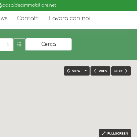
@casaideaimmobiliare.net
ews
Contatti
Lavora con noi
Cerca
VIEW
PREV
NEXT
FULLSCREEN