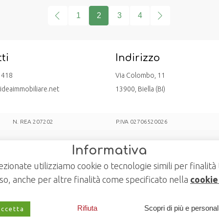
1
2
3
4
ti
Indirizzo
1418
Via Colombo, 11
ideaimmobiliare.net
13900, Biella (BI)
N. REA 207202
P.IVA 02706520026
Informativa
ezionate utilizziamo cookie o tecnologie simili per finalità 
o, anche per altre finalità come specificato nella
cookie
Rifiuta
Scopri di più e persona
ccetta