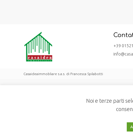
Contat
+39 0152
info@casa
Casaideaimmobliare s.a.s. di Francesca Spilabotti
Noi e terze parti sel
consens
A