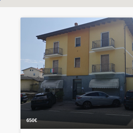
Immobili
650€