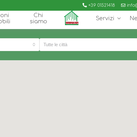
+39 01521418
info
oni
Chi
Servizi
N
bili
siamo
Tutte le città