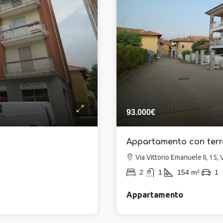
93.000€
Appartamento con terra
Via Vittorio Emanuele II, 15, V
2
1
154
m²
1
Appartamento